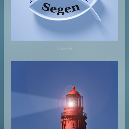
© styleuneed