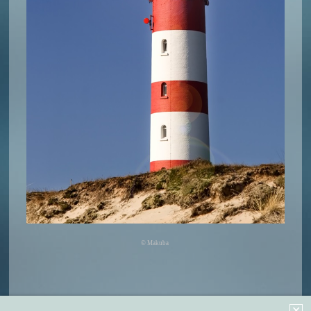
© Makuba
✕